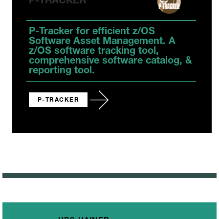
P-TRACKER
P-Tracker for efficient z/OS
Software Asset Management. A
z/OS software tracking tool,
comprehensive software catalog, &
reporting tool.
P-TRACKER