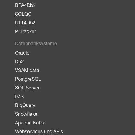
BPA4Db2
SQLQC
ULT4Db2
P-Tracker
Datenbanksysteme
Oracle
Db2
VSAM data
PostgreSQL
SQL Server
IMS
BigQuery
Snowflake
Apache Kafka
Webservices und APIs