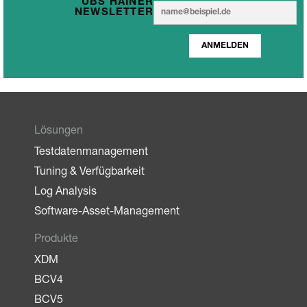
UBS HAINER
E
E
NEWSLETTER
m
m
a
a
i
ANMELDEN
i
l
l
*
Lösungen
Testdatenmanagement
Tuning & Verfügbarkeit
Log Analysis
Software-Asset-Management
Produkte
XDM
BCV4
BCV5