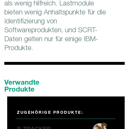
als wenig hilfreich. Lastmodule
bieten wenig Anhaltspunkte für die
Identifizierung von
Softwareprodukten, und SCRT-
Daten gelten nur für einige IBM-
Produkte.
Verwandte
Produkte
ZUGEHÖRIGE PRODUKTE: