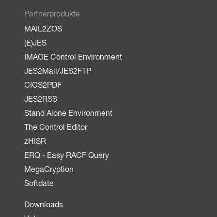
Partnerprodukte
MAIL2ZOS
(E)JES
IMAGE Control Environment
JES2Mail/JES2FTP
CICS2PDF
JES2RSS
Stand Alone Environment
The Control Editor
zHISR
ERQ - Easy RACF Query
MegaCryption
Softdate
Downloads