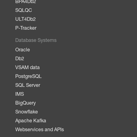
BPA4Db2
SQLQC
ULT4Db2
P-Tracker
Database Systems
Oracle
Db2
VSAM data
PostgreSQL
SQL Server
IMS
BigQuery
Snowflake
Apache Kafka
Webservices and APIs