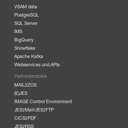
VSAM data
PostgreSQL
SQL Server
IMS
BigQuery
Snowflake
Apache Kafka
Webservices und APIs
Partnerprodukte
MAIL2ZOS
(E)JES
IMAGE Control Environment
JES2Mail/JES2FTP
CICS2PDF
JES2RSS