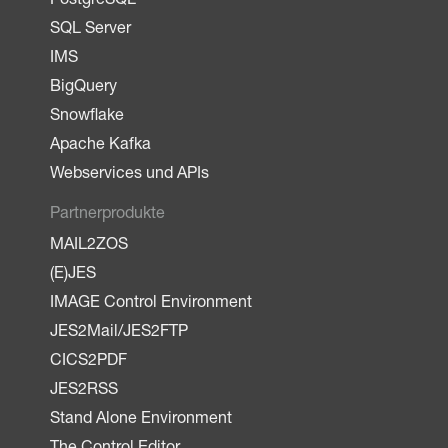
PostgreSQL
SQL Server
IMS
BigQuery
Snowflake
Apache Kafka
Webservices und APIs
Partnerprodukte
MAIL2ZOS
(E)JES
IMAGE Control Environment
JES2Mail/JES2FTP
CICS2PDF
JES2RSS
Stand Alone Environment