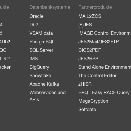
ukte
Datenbanksysteme
Partnerprodukte
M
Oracle
MAIL2ZOS
4
Db2
(E)JES
5
VSAM data
IMAGE Control Environm
4Db2
PostgreSQL
JES2Mail/JES2FTP
LQC
SQL Server
CICS2PDF
4Db2
IMS
JES2RSS
acker
BigQuery
Stand Alone Environmen
Snowflake
The Control Editor
Apache Kafka
zHISR
Webservices und
ERQ - Easy RACF Query
APIs
MegaCryption
Softdate